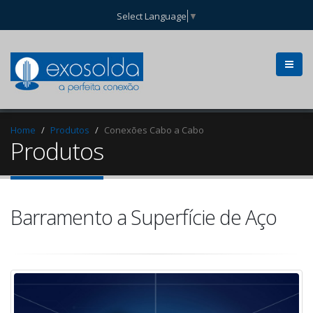
Select Language
▼
Home
Produtos
Conexões Cabo a Cabo
Produtos
Barramento a Superfície de Aço